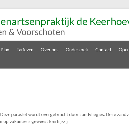
renartsenpraktijk de Keerhoe
en & Voorschoten
 Plan
Tarieven
Over ons
Onderzoek
Contact
Open
. Deze parasiet wordt overgebracht door zandvliegjes. Deze zandv
r op vakantie is geweest kan hij/zij