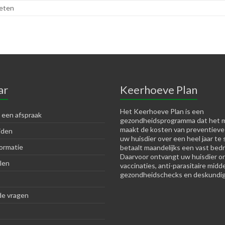
ieten
ar
Keerhoeve Plan
Het Keerhoeve Plan is een
 een afspraak
gezondheidsprogramma dat het m
maakt de kosten van preventieve
jden
uw huisdier over een heel jaar te 
ormatie
betaalt maandelijks een vast bedr
Daarvoor ontvangt uw huisdier o
len
vaccinaties, anti-parasitaire midd
gezondheidschecks en deskundig
de vragen