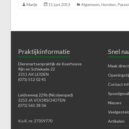
Marije
11 juni 2013
Algemeen
,
Honden
,
Paras
Praktijkinformatie
Snel na
Dierenartsenpraktijk de Keerhoeve
Maak direct
Rijn en Schiekade 22
2311 AK LEIDEN
Openingsti
(071) 512 02 41
Contact inf
Spoedgeval
Leidseweg 229b (Nicolaespad)
2253 JA VOORSCHOTEN
Nieuws
(071) 561 38 36
Veelgestel
K.v.K. nr. 27359770
Artikelen