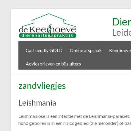
Die
Leid
Catfriendly GOLD
Online afspraak
Keerhoeve
Adviesbrieven en bijsluiters
zandvliegjes
Leishmania
Leishmaniose is een infectie met de Leishmania-parasiet
hond geboren is in een risicogebied (zie hieronder) of daa