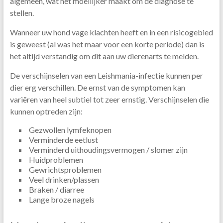
algemeen, wat het moeilijker maakt om de diagnose te
stellen.
Wanneer uw hond vage klachten heeft en in een risicogebied
is geweest (al was het maar voor een korte periode) dan is
het altijd verstandig om dit aan uw dierenarts te melden.
De verschijnselen van een Leishmania-infectie kunnen per
dier erg verschillen. De ernst van de symptomen kan
variëren van heel subtiel tot zeer ernstig. Verschijnselen die
kunnen optreden zijn:
Gezwollen lymfeknopen
Verminderde eetlust
Verminderd uithoudingsvermogen / slomer zijn
Huidproblemen
Gewrichtsproblemen
Veel drinken/plassen
Braken / diarree
Lange broze nagels