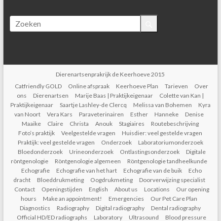
Dierenartsenprakrijk de Keerhoeve 2015
Catfriendly GOLD
Online afspraak
Keerhoeve Plan
Tarieven
Over
ons
Dierenartsen
Marije Baas | Praktijkeigenaar
Colette van Kan |
Praktijkeigenaar
Saartje Lashley-de Clercq
Melissa van Bohemen
Kyra
van Noort
Vera Kars
Paraveterinairen
Esther
Hanneke
Denise
Maaike
Claire
Christa
Anouk
Stagiaires
Routebeschrijving
Foto’s praktijk
Veelgestelde vragen
Huisdier: veel gestelde vragen
Praktijk: veel gestelde vragen
Onderzoek
Laboratoriumonderzoek
Bloedonderzoek
Urineonderzoek
Ontlastingsonderzoek
Digitale
röntgenologie
Röntgenologie algemeen
Röntgenologie tandheelkunde
Echografie
Echografie van het hart
Echografie van de buik
Echo
dracht
Bloeddrukmeting
Oogdrukmeting
Doorverwijzing specialist
Contact
Openingstijden
English
About us
Locations
Our opening
hours
Make an appointment!
Emergencies
Our Pet Care Plan
Diagnostics
Radiography
Digital radiography
Dental radiography
Official HD/ED radiographs
Laboratory
Ultrasound
Blood pressure