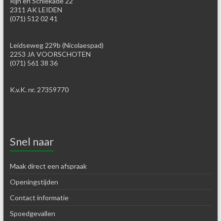
Rijn en Schiekade 22
2311 AK LEIDEN
(071) 512 02 41
Leidseweg 229b (Nicolaespad)
2253 JA VOORSCHOTEN
(071) 561 38 36
K.v.K. nr. 27359770
Snel naar
Maak direct een afspraak
Openingstijden
Contact informatie
Spoedgevallen