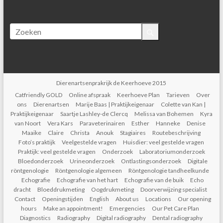
Dierenartsenprakrijk de Keerhoeve 2015
Catfriendly GOLD
Online afspraak
Keerhoeve Plan
Tarieven
Over
ons
Dierenartsen
Marije Baas | Praktijkeigenaar
Colette van Kan |
Praktijkeigenaar
Saartje Lashley-de Clercq
Melissa van Bohemen
Kyra
van Noort
Vera Kars
Paraveterinairen
Esther
Hanneke
Denise
Maaike
Claire
Christa
Anouk
Stagiaires
Routebeschrijving
Foto’s praktijk
Veelgestelde vragen
Huisdier: veel gestelde vragen
Praktijk: veel gestelde vragen
Onderzoek
Laboratoriumonderzoek
Bloedonderzoek
Urineonderzoek
Ontlastingsonderzoek
Digitale
röntgenologie
Röntgenologie algemeen
Röntgenologie tandheelkunde
Echografie
Echografie van het hart
Echografie van de buik
Echo
dracht
Bloeddrukmeting
Oogdrukmeting
Doorverwijzing specialist
Contact
Openingstijden
English
About us
Locations
Our opening
hours
Make an appointment!
Emergencies
Our Pet Care Plan
Diagnostics
Radiography
Digital radiography
Dental radiography