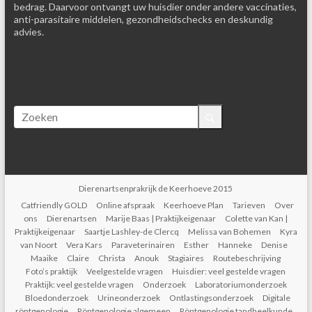
bedrag. Daarvoor ontvangt uw huisdier onder andere vaccinaties,
anti-parasitaire middelen, gezondheidschecks en deskundig
advies.
Dierenartsenprakrijk de Keerhoeve 2015
Catfriendly GOLD
Online afspraak
Keerhoeve Plan
Tarieven
Over
ons
Dierenartsen
Marije Baas | Praktijkeigenaar
Colette van Kan |
Praktijkeigenaar
Saartje Lashley-de Clercq
Melissa van Bohemen
Kyra
van Noort
Vera Kars
Paraveterinairen
Esther
Hanneke
Denise
Maaike
Claire
Christa
Anouk
Stagiaires
Routebeschrijving
Foto’s praktijk
Veelgestelde vragen
Huisdier: veel gestelde vragen
Praktijk: veel gestelde vragen
Onderzoek
Laboratoriumonderzoek
Bloedonderzoek
Urineonderzoek
Ontlastingsonderzoek
Digitale
röntgenologie
Röntgenologie algemeen
Röntgenologie tandheelkunde