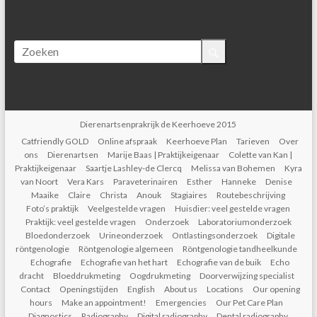
Dierenartsenprakrijk de Keerhoeve 2015
Catfriendly GOLD
Online afspraak
Keerhoeve Plan
Tarieven
Over
ons
Dierenartsen
Marije Baas | Praktijkeigenaar
Colette van Kan |
Praktijkeigenaar
Saartje Lashley-de Clercq
Melissa van Bohemen
Kyra
van Noort
Vera Kars
Paraveterinairen
Esther
Hanneke
Denise
Maaike
Claire
Christa
Anouk
Stagiaires
Routebeschrijving
Foto’s praktijk
Veelgestelde vragen
Huisdier: veel gestelde vragen
Praktijk: veel gestelde vragen
Onderzoek
Laboratoriumonderzoek
Bloedonderzoek
Urineonderzoek
Ontlastingsonderzoek
Digitale
röntgenologie
Röntgenologie algemeen
Röntgenologie tandheelkunde
Echografie
Echografie van het hart
Echografie van de buik
Echo
dracht
Bloeddrukmeting
Oogdrukmeting
Doorverwijzing specialist
Contact
Openingstijden
English
About us
Locations
Our opening
hours
Make an appointment!
Emergencies
Our Pet Care Plan
Diagnostics
Radiography
Digital radiography
Dental radiography