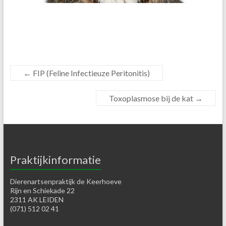
←
FIP (Feline Infectieuze Peritonitis)
Toxoplasmose bij de kat
→
Praktijkinformatie
Dierenartsenpraktijk de Keerhoeve
Rijn en Schiekade 22
2311 AK LEIDEN
(071) 512 02 41