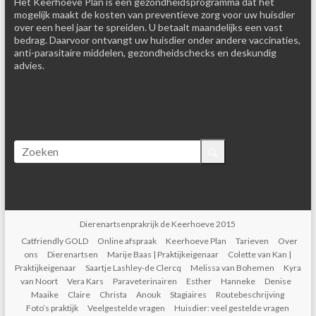
Het Keerhoeve Plan is een gezondheidsprogramma dat het
mogelijk maakt de kosten van preventieve zorg voor uw huisdier
over een heel jaar te spreiden. U betaalt maandelijks een vast
bedrag. Daarvoor ontvangt uw huisdier onder andere vaccinaties,
anti-parasitaire middelen, gezondheidschecks en deskundig
advies.
Dierenartsenprakrijk de Keerhoeve 2015
Catfriendly GOLD
Online afspraak
Keerhoeve Plan
Tarieven
Over
ons
Dierenartsen
Marije Baas | Praktijkeigenaar
Colette van Kan |
Praktijkeigenaar
Saartje Lashley-de Clercq
Melissa van Bohemen
Kyra
van Noort
Vera Kars
Paraveterinairen
Esther
Hanneke
Denise
Maaike
Claire
Christa
Anouk
Stagiaires
Routebeschrijving
Foto’s praktijk
Veelgestelde vragen
Huisdier: veel gestelde vragen