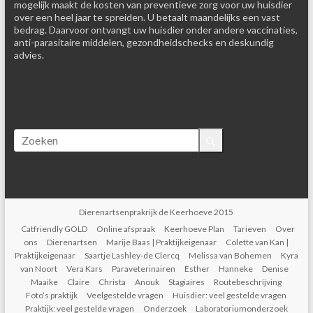
mogelijk maakt de kosten van preventieve zorg voor uw huisdier
over een heel jaar te spreiden. U betaalt maandelijks een vast
bedrag. Daarvoor ontvangt uw huisdier onder andere vaccinaties,
anti-parasitaire middelen, gezondheidschecks en deskundig
advies.
Dierenartsenprakrijk de Keerhoeve 2015
Catfriendly GOLD
Online afspraak
Keerhoeve Plan
Tarieven
Over
ons
Dierenartsen
Marije Baas | Praktijkeigenaar
Colette van Kan |
Praktijkeigenaar
Saartje Lashley-de Clercq
Melissa van Bohemen
Kyra
van Noort
Vera Kars
Paraveterinairen
Esther
Hanneke
Denise
Maaike
Claire
Christa
Anouk
Stagiaires
Routebeschrijving
Foto’s praktijk
Veelgestelde vragen
Huisdier: veel gestelde vragen
Praktijk: veel gestelde vragen
Onderzoek
Laboratoriumonderzoek