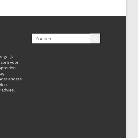
ogelijk
 zorg voor
spreiden. U
ag.
nder andere
elen,
 advies.