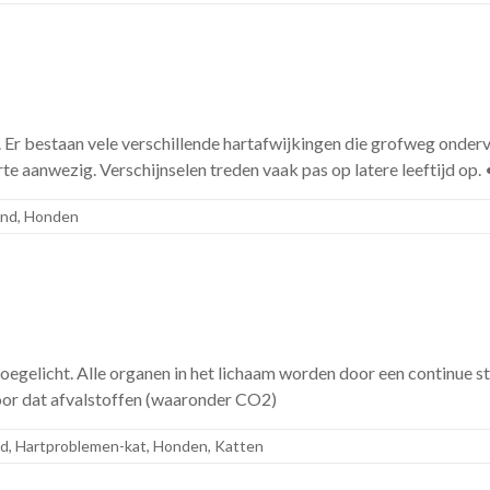
. Er bestaan vele verschillende hartafwijkingen die grofweg ond
te aanwezig. Verschijnselen treden vaak pas op latere leeftijd op
ond
,
Honden
 toegelicht. Alle organen in het lichaam worden door een continue
or dat afvalstoffen (waaronder CO2)
nd
,
Hartproblemen-kat
,
Honden
,
Katten