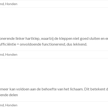
ond
,
Honden
ionerende linker hartklep, waarbij de kleppen niet goed sluiten en e
sufficiëntie = onvoldoende functionerend, dus lekkend.
ond
,
Honden
iet meer kan voldoen aan de behoefte van het lichaam. Dit beteken
lende delen
ond
,
Honden