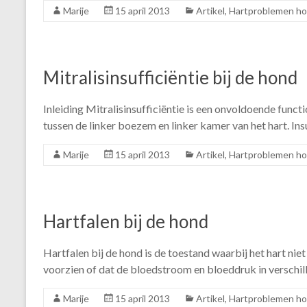
Marije
15 april 2013
Artikel
,
Hartproblemen h
Mitralisinsufficiëntie bij de hond
Inleiding Mitralisinsufficiëntie is een onvoldoende funct
tussen de linker boezem en linker kamer van het hart. In
Marije
15 april 2013
Artikel
,
Hartproblemen h
Hartfalen bij de hond
Hartfalen bij de hond is de toestand waarbij het hart n
voorzien of dat de bloedstroom en bloeddruk in verschil
Marije
15 april 2013
Artikel
,
Hartproblemen h