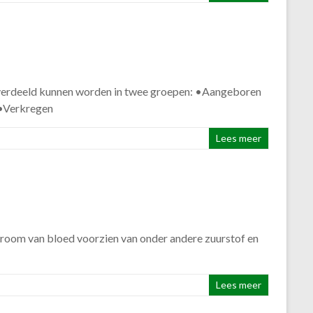
erverdeeld kunnen worden in twee groepen: •Aangeboren
. •Verkregen
Lees meer
 stroom van bloed voorzien van onder andere zuurstof en
Lees meer