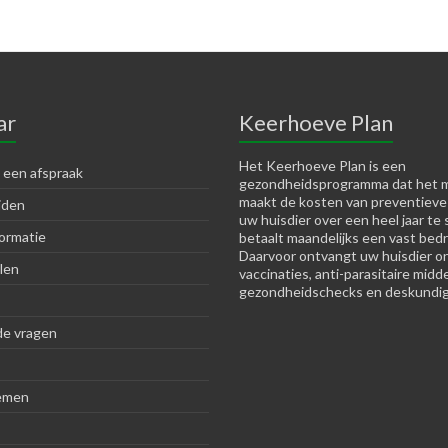
ar
Keerhoeve Plan
Het Keerhoeve Plan is een
 een afspraak
gezondheidsprogramma dat het m
maakt de kosten van preventieve
jden
uw huisdier over een heel jaar te 
ormatie
betaalt maandelijks een vast bedr
Daarvoor ontvangt uw huisdier o
len
vaccinaties, anti-parasitaire midd
gezondheidschecks en deskundig
de vragen
emen