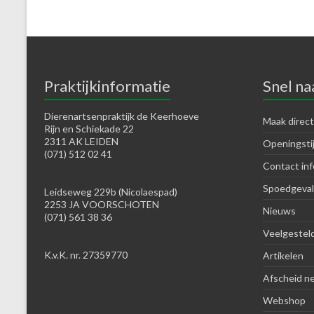
Praktijkinformatie
Snel na
Dierenartsenpraktijk de Keerhoeve
Maak direct
Rijn en Schiekade 22
2311 AK LEIDEN
Openingsti
(071) 512 02 41
Contact inf
Spoedgeval
Leidseweg 229b (Nicolaespad)
2253 JA VOORSCHOTEN
Nieuws
(071) 561 38 36
Veelgestel
K.v.K. nr. 27359770
Artikelen
Afscheid n
Webshop