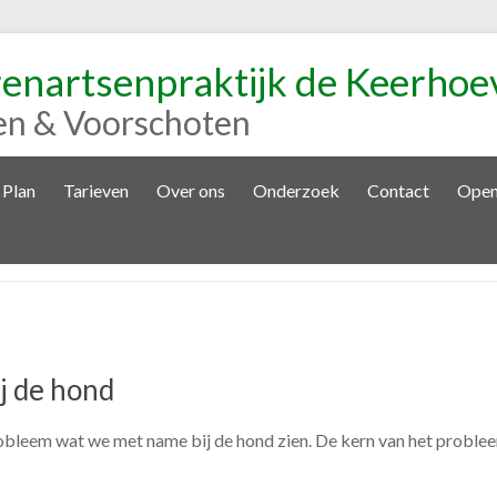
renartsenpraktijk de Keerhoe
en & Voorschoten
 Plan
Tarieven
Over ons
Onderzoek
Contact
Open
j de hond
bleem wat we met name bij de hond zien. De kern van het probleem