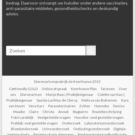
bedrag. Daarvoor ontvangt uw huisdier onder andere vaccinaties,
anti-parasitaire middelen, gezondheidschecks en deskundig
advies.
Dierenartsenprakrijk de Keerhoeve 2015
Catfriendly GOLD
Online afspraak
Keerhoeve Plan
Tarieven
Over
ons
Dierenartsen
Marije Baas | Praktijkeigenaar
Colette van Kan |
Praktijkeigenaar
Saartje Lashley-de Clercq
Melissa van Bohemen
Kyra
van Noort
Vera Kars
Paraveterinairen
Esther
Hanneke
Denise
Maaike
Claire
Christa
Anouk
Stagiaires
Routebeschrijving
Foto’s praktijk
Veelgestelde vragen
Huisdier: veel gestelde vragen
Praktijk: veel gestelde vragen
Onderzoek
Laboratoriumonderzoek
Bloedonderzoek
Urineonderzoek
Ontlastingsonderzoek
Digitale
röntgenologie
Röntgenologie algemeen
Röntgenologie tandheelkunde