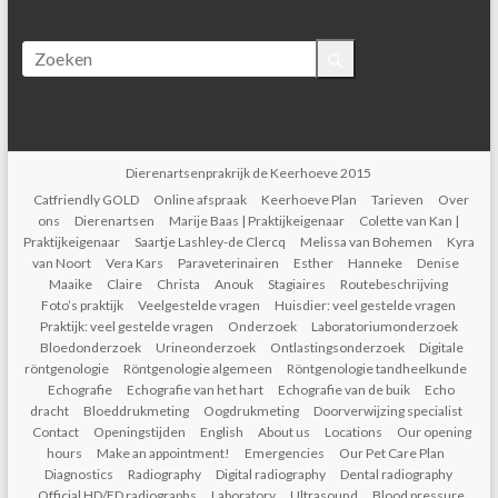
Dierenartsenprakrijk de Keerhoeve 2015
Catfriendly GOLD
Online afspraak
Keerhoeve Plan
Tarieven
Over
ons
Dierenartsen
Marije Baas | Praktijkeigenaar
Colette van Kan |
Praktijkeigenaar
Saartje Lashley-de Clercq
Melissa van Bohemen
Kyra
van Noort
Vera Kars
Paraveterinairen
Esther
Hanneke
Denise
Maaike
Claire
Christa
Anouk
Stagiaires
Routebeschrijving
Foto’s praktijk
Veelgestelde vragen
Huisdier: veel gestelde vragen
Praktijk: veel gestelde vragen
Onderzoek
Laboratoriumonderzoek
Bloedonderzoek
Urineonderzoek
Ontlastingsonderzoek
Digitale
röntgenologie
Röntgenologie algemeen
Röntgenologie tandheelkunde
Echografie
Echografie van het hart
Echografie van de buik
Echo
dracht
Bloeddrukmeting
Oogdrukmeting
Doorverwijzing specialist
Contact
Openingstijden
English
About us
Locations
Our opening
hours
Make an appointment!
Emergencies
Our Pet Care Plan
Diagnostics
Radiography
Digital radiography
Dental radiography
Official HD/ED radiographs
Laboratory
Ultrasound
Blood pressure