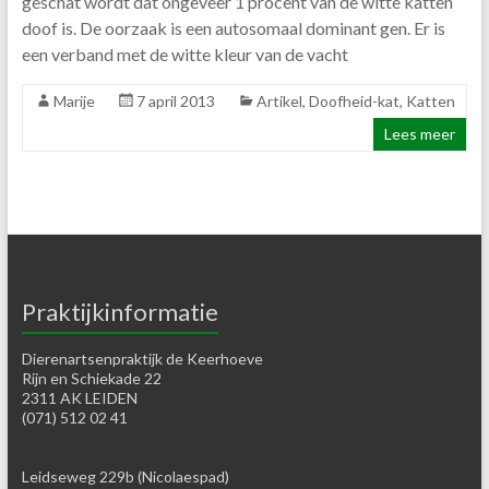
geschat wordt dat ongeveer 1 procent van de witte katten
doof is. De oorzaak is een autosomaal dominant gen. Er is
een verband met de witte kleur van de vacht
Marije
7 april 2013
Artikel
,
Doofheid-kat
,
Katten
Lees meer
Praktijkinformatie
Dierenartsenpraktijk de Keerhoeve
Rijn en Schiekade 22
2311 AK LEIDEN
(071) 512 02 41
Leidseweg 229b (Nicolaespad)