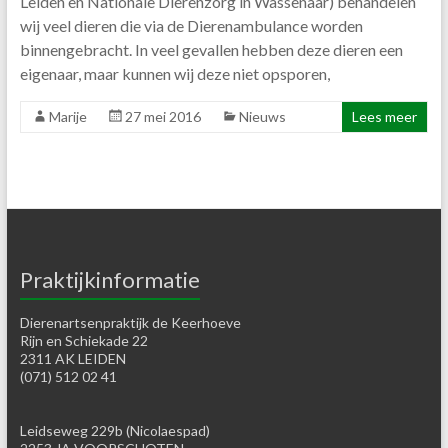
Leiden en Nationale Dierenzorg in Wassenaar) behandelen
wij veel dieren die via de Dierenambulance worden
binnengebracht. In veel gevallen hebben deze dieren een
eigenaar, maar kunnen wij deze niet opsporen,
Marije
27 mei 2016
Nieuws
Lees meer
Praktijkinformatie
Dierenartsenpraktijk de Keerhoeve
Rijn en Schiekade 22
2311 AK LEIDEN
(071) 512 02 41
Leidseweg 229b (Nicolaespad)