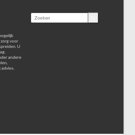
ogelijk
 zorg voor
spreiden. U
ag.
nder andere
elen,
 advies.