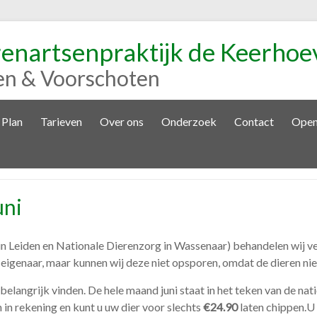
renartsenpraktijk de Keerhoe
en & Voorschoten
 Plan
Tarieven
Over ons
Onderzoek
Contact
Open
uni
e in Leiden en Nationale Dierenzorg in Wassenaar) behandelen wij 
eigenaar, maar kunnen wij deze niet opsporen, omdat de dieren niet
belangrijk vinden. De hele maand juni staat in het teken van de nat
 in rekening en kunt u uw dier voor slechts
€24.90
laten chippen.U 