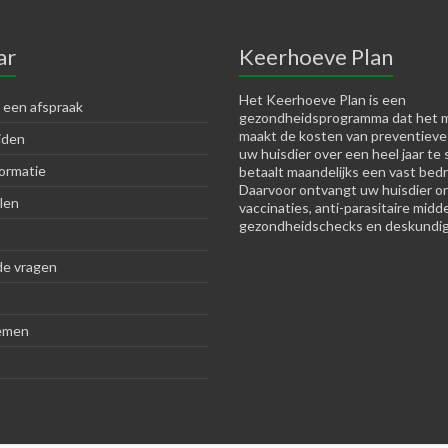
ar
Keerhoeve Plan
Het Keerhoeve Plan is een
 een afspraak
gezondheidsprogramma dat het m
maakt de kosten van preventieve
jden
uw huisdier over een heel jaar te 
ormatie
betaalt maandelijks een vast bedr
Daarvoor ontvangt uw huisdier o
len
vaccinaties, anti-parasitaire midd
gezondheidschecks en deskundig
de vragen
emen