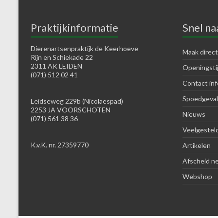
Praktijkinformatie
Snel na
Dierenartsenpraktijk de Keerhoeve
Maak direct
Rijn en Schiekade 22
2311 AK LEIDEN
Openingsti
(071) 512 02 41
Contact inf
Spoedgeval
Leidseweg 229b (Nicolaespad)
2253 JA VOORSCHOTEN
Nieuws
(071) 561 38 36
Veelgestel
K.v.K. nr. 27359770
Artikelen
Afscheid n
Webshop