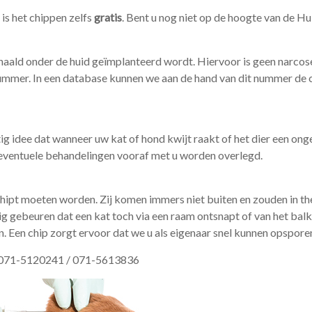
, is het chippen zelfs
gratis
. Bent u nog niet op de hoogte van de H
e naald onder de huid geïmplanteerd wordt. Hiervoor is geen narcos
nummer. In een database kunnen we aan de hand van dit nummer de 
ttig idee dat wanneer uw kat of hond kwijt raakt of het dier een on
n eventuele behandelingen vooraf met u worden overlegd.
hipt moeten worden. Zij komen immers niet buiten en zouden in the
ig gebeuren dat een kat toch via een raam ontsnapt of van het ba
. Een chip zorgt ervoor dat we u als eigenaar snel kunnen opspore
op 071-5120241 / 071-5613836