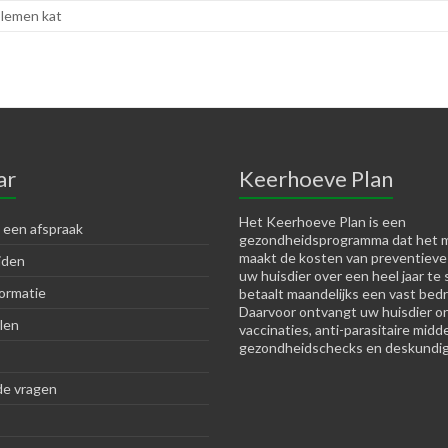
lemen kat
ar
Keerhoeve Plan
Het Keerhoeve Plan is een
 een afspraak
gezondheidsprogramma dat het m
maakt de kosten van preventieve
jden
uw huisdier over een heel jaar te 
ormatie
betaalt maandelijks een vast bedr
Daarvoor ontvangt uw huisdier o
len
vaccinaties, anti-parasitaire midd
gezondheidschecks en deskundig
de vragen