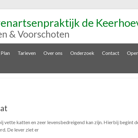
renartsenpraktijk de Keerhoe
en & Voorschoten
 Plan
Tarieven
Over ons
Onderzoek
Contact
Open
kat
vette katten en zeer levensbedreigend kan zijn. Hierbij begint de le
d. De lever ziet er