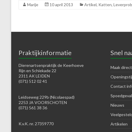
Marije
10 april 2013
Artikel
,
Katten
,
Leverprob
Praktijkinformatie
Snel na
Dierenartsenpraktijk de Keerhoeve
Maak direct
Rijn en Schiekade 22
2311 AK LEIDEN
Openingsti
(071) 512 02 41
Contact inf
Spoedgeval
Leidseweg 229b (Nicolaespad)
2253 JA VOORSCHOTEN
Nieuws
(071) 561 38 36
Veelgestel
K.v.K. nr. 27359770
Artikelen