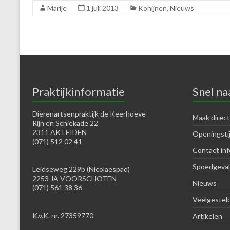
Marije
1 juli 2013
Konijnen
,
Nieuws
Praktijkinformatie
Snel na
Dierenartsenpraktijk de Keerhoeve
Maak direct
Rijn en Schiekade 22
2311 AK LEIDEN
Openingsti
(071) 512 02 41
Contact inf
Spoedgeval
Leidseweg 229b (Nicolaespad)
2253 JA VOORSCHOTEN
Nieuws
(071) 561 38 36
Veelgestel
K.v.K. nr. 27359770
Artikelen