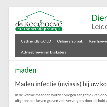
Die
Leid
Catfriendly GOLD
Online afspraak
Keerhoeve
Adviesbrieven en bijsluiters
maden
Maden infectie (myiasis) bij uw ko
In de warme maanden worden vliegen aangetrokken door ee
uitgebroede larven graven zich vervolgens door de huid v