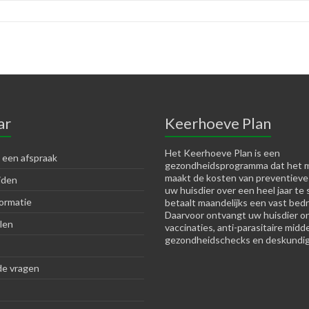
ar
Keerhoeve Plan
Het Keerhoeve Plan is een
 een afspraak
gezondheidsprogramma dat het m
maakt de kosten van preventieve
jden
uw huisdier over een heel jaar te 
ormatie
betaalt maandelijks een vast bedr
Daarvoor ontvangt uw huisdier o
len
vaccinaties, anti-parasitaire midd
gezondheidschecks en deskundig
de vragen