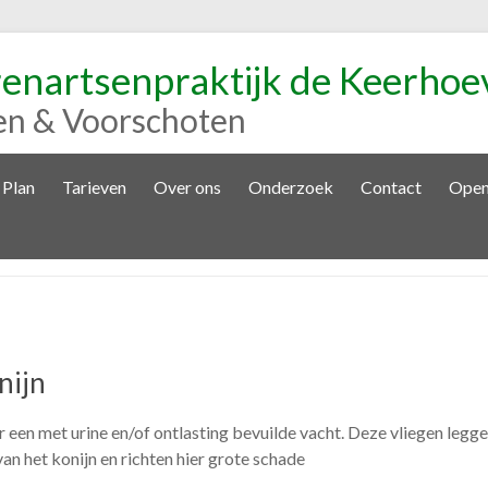
renartsenpraktijk de Keerhoe
en & Voorschoten
 Plan
Tarieven
Over ons
Onderzoek
Contact
Open
nijn
n met urine en/of ontlasting bevuilde vacht. Deze vliegen leggen
an het konijn en richten hier grote schade