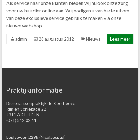
Als service naar onze klanten bieden wij nu ook onze zorg
voor uw huisdier online aan. Wij nodigen u van harte uit om
van deze exclusieve service gebruik te maken via onze
nieuwe webshop.
admin
28 augustus 2012
Nieuws
Lees meer
Praktijkinformatie
Dierenartsenpraktijk de Keerhoeve
Rijn en Schiekade 22
2311 AK LEIDEN
(071) 512 02 41
Leidseweg 229b (Nicolaespad)