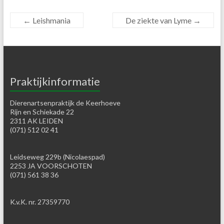
←
Leishmania
De ziekte van Lyme
→
Praktijkinformatie
Dierenartsenpraktijk de Keerhoeve
Rijn en Schiekade 22
2311 AK LEIDEN
(071) 512 02 41
Leidseweg 229b (Nicolaespad)
2253 JA VOORSCHOTEN
(071) 561 38 36
K.v.K. nr. 27359770