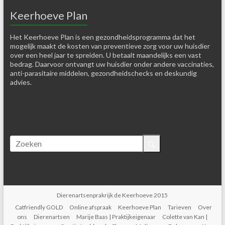
Keerhoeve Plan
Het Keerhoeve Plan is een gezondheidsprogramma dat het
mogelijk maakt de kosten van preventieve zorg voor uw huisdier
over een heel jaar te spreiden. U betaalt maandelijks een vast
bedrag. Daarvoor ontvangt uw huisdier onder andere vaccinaties,
anti-parasitaire middelen, gezondheidschecks en deskundig
advies.
Dierenartsenprakrijk de Keerhoeve 2015
Catfriendly GOLD
Online afspraak
Keerhoeve Plan
Tarieven
Over
ons
Dierenartsen
Marije Baas | Praktijkeigenaar
Colette van Kan |