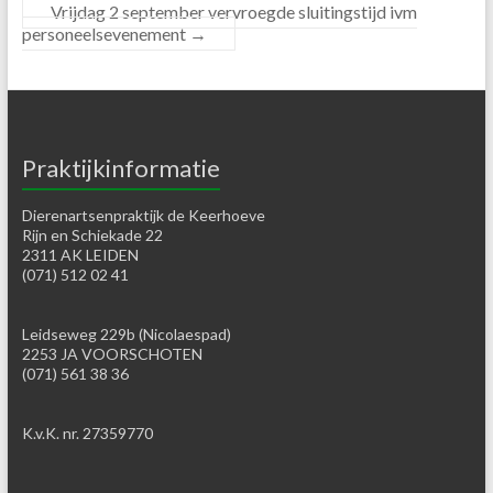
Vrijdag 2 september vervroegde sluitingstijd ivm
personeelsevenement
→
Praktijkinformatie
Dierenartsenpraktijk de Keerhoeve
Rijn en Schiekade 22
2311 AK LEIDEN
(071) 512 02 41
Leidseweg 229b (Nicolaespad)
2253 JA VOORSCHOTEN
(071) 561 38 36
K.v.K. nr. 27359770