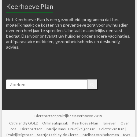
Keerhoeve Plan
Het Keerhoeve Plan is een gezondheidsprogramma dat het
mogelijk maakt de kosten van preventieve zorg voor uw huisdier
over een heel jaar te spreiden. U betaalt maandelijks een vast
bedrag. Daarvoor ontvangt uw huisdier onder andere vaccinaties,
anti-parasitaire middelen, gezondheidschecks en deskundig
advies.
Dierenartsenprakrijk de Keerhoeve 2015
Catfriendly GOLD
Online afspraak
Keerhoeve Plan
Tarieven
Over
ons
Dierenartsen
Marije Baas | Praktijkeigenaar
Colette van Kan |
Praktijkeigenaar
Saartje Lashley-de Clercq
Melissa van Bohemen
Kyra