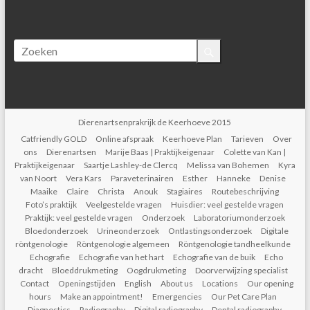
Dierenartsenprakrijk de Keerhoeve 2015
Catfriendly GOLD
Online afspraak
Keerhoeve Plan
Tarieven
Over
ons
Dierenartsen
Marije Baas | Praktijkeigenaar
Colette van Kan |
Praktijkeigenaar
Saartje Lashley-de Clercq
Melissa van Bohemen
Kyra
van Noort
Vera Kars
Paraveterinairen
Esther
Hanneke
Denise
Maaike
Claire
Christa
Anouk
Stagiaires
Routebeschrijving
Foto’s praktijk
Veelgestelde vragen
Huisdier: veel gestelde vragen
Praktijk: veel gestelde vragen
Onderzoek
Laboratoriumonderzoek
Bloedonderzoek
Urineonderzoek
Ontlastingsonderzoek
Digitale
röntgenologie
Röntgenologie algemeen
Röntgenologie tandheelkunde
Echografie
Echografie van het hart
Echografie van de buik
Echo
dracht
Bloeddrukmeting
Oogdrukmeting
Doorverwijzing specialist
Contact
Openingstijden
English
About us
Locations
Our opening
hours
Make an appointment!
Emergencies
Our Pet Care Plan
Diagnostics
Radiography
Digital radiography
Dental radiography