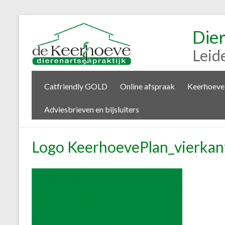
Die
Leid
Catfriendly GOLD
Online afspraak
Keerhoeve
Adviesbrieven en bijsluiters
Logo KeerhoevePlan_vierkan