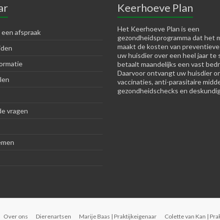
ar
Keerhoeve Plan
Het Keerhoeve Plan is een
 een afspraak
gezondheidsprogramma dat het m
maakt de kosten van preventieve
jden
uw huisdier over een heel jaar te 
ormatie
betaalt maandelijks een vast bedr
Daarvoor ontvangt uw huisdier o
len
vaccinaties, anti-parasitaire midd
gezondheidschecks en deskundig
de vragen
emen
Over ons
Dierenartsen
Marije Baas | Praktijkeigenaar
Colette van Kan | Pra