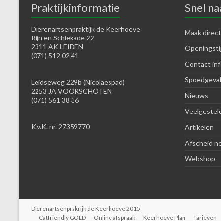
Praktijkinformatie
Snel na
Dierenartsenpraktijk de Keerhoeve
Maak direct
Rijn en Schiekade 22
2311 AK LEIDEN
Openingsti
(071) 512 02 41
Contact inf
Spoedgeval
Leidseweg 229b (Nicolaespad)
2253 JA VOORSCHOTEN
Nieuws
(071) 561 38 36
Veelgestel
K.v.K. nr. 27359770
Artikelen
Afscheid n
Webshop
Dierenartsenprakrijk de Keerhoeve 2015
Catfriendly GOLD
Online afspraak
Keerhoeve Plan
Tarieven