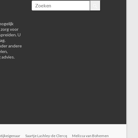
ogelijk
 zorg voor
spreiden. U
ag.
nder andere
elen,
 advies.
ktijkeigenaar
Saartje Lashley-de Clercq
Melissa van Bohemen