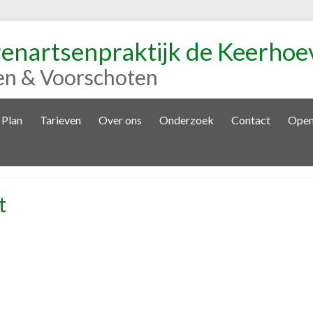
renartsenpraktijk de Keerhoe
en & Voorschoten
 Plan
Tarieven
Over ons
Onderzoek
Contact
Open
t