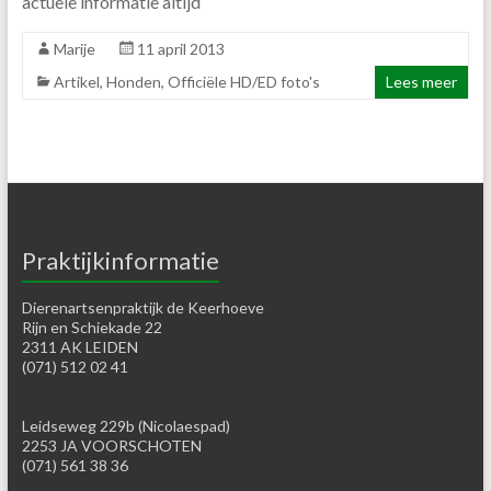
actuele informatie altijd
Marije
11 april 2013
Artikel
,
Honden
,
Officiële HD/ED foto's
Lees meer
Praktijkinformatie
Dierenartsenpraktijk de Keerhoeve
Rijn en Schiekade 22
2311 AK LEIDEN
(071) 512 02 41
Leidseweg 229b (Nicolaespad)
2253 JA VOORSCHOTEN
(071) 561 38 36