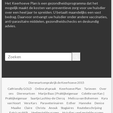
Het Keerhoeve Plan is een gezondheidsprogramma dat het
mogelijk maakt de kosten van preventieve zorg voor uw huisdier
over een heel jaar te spreiden. U betaalt maandelijks een vast
bedrag. Daarvoor ontvangt uw huisdier onder andere vaccinaties,
anti-parasitaire middelen, gezondheidschecks en deskundig
advies.
Dierenartsenprakrijk de Keerhoeve 2015
Catfriendly GOLD
Online afspraak
Keerhoeve Plan
Tarieven
Over
ons
Dierenartsen
Marije Baas | Praktijkeigenaar
Colette van Kan |
Praktijkeigenaar
Saartje Lashley-de Clercq
Melissa van Bohemen
Kyra
van Noort
Vera Kars
Paraveterinairen
Esther
Hanneke
Denise
Maaike
Claire
Christa
Anouk
Stagiaires
Routebeschrijving
Foto’s praktijk
Veelgestelde vragen
Huisdier: veel gestelde vragen