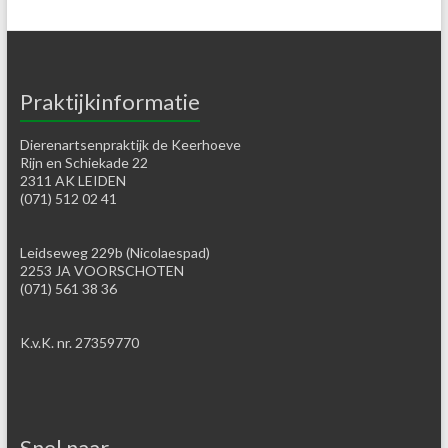
Praktijkinformatie
Dierenartsenpraktijk de Keerhoeve
Rijn en Schiekade 22
2311 AK LEIDEN
(071) 512 02 41
Leidseweg 229b (Nicolaespad)
2253 JA VOORSCHOTEN
(071) 561 38 36
K.v.K. nr. 27359770
Snel naar