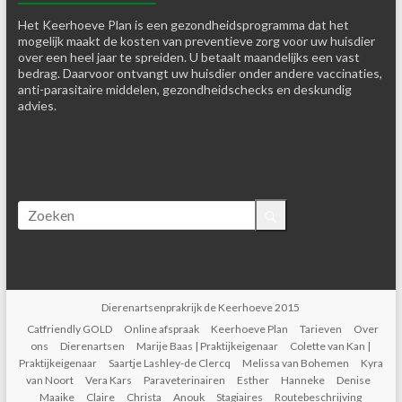
Het Keerhoeve Plan is een gezondheidsprogramma dat het
mogelijk maakt de kosten van preventieve zorg voor uw huisdier
over een heel jaar te spreiden. U betaalt maandelijks een vast
bedrag. Daarvoor ontvangt uw huisdier onder andere vaccinaties,
anti-parasitaire middelen, gezondheidschecks en deskundig
advies.
Dierenartsenprakrijk de Keerhoeve 2015
Catfriendly GOLD
Online afspraak
Keerhoeve Plan
Tarieven
Over
ons
Dierenartsen
Marije Baas | Praktijkeigenaar
Colette van Kan |
Praktijkeigenaar
Saartje Lashley-de Clercq
Melissa van Bohemen
Kyra
van Noort
Vera Kars
Paraveterinairen
Esther
Hanneke
Denise
Maaike
Claire
Christa
Anouk
Stagiaires
Routebeschrijving