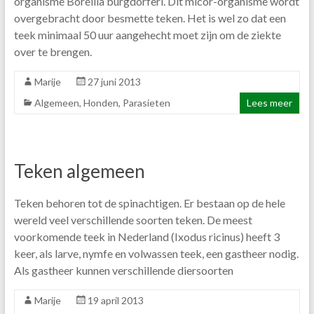
organisme Borellia burgdorferi. Dit micor-organisme wordt
overgebracht door besmette teken. Het is wel zo dat een
teek minimaal 50 uur aangehecht moet zijn om de ziekte
over te brengen.
Marije
27 juni 2013
Algemeen
,
Honden
,
Parasieten
Lees meer
Teken algemeen
Teken behoren tot de spinachtigen. Er bestaan op de hele
wereld veel verschillende soorten teken. De meest
voorkomende teek in Nederland (Ixodus ricinus) heeft 3
keer, als larve, nymfe en volwassen teek, een gastheer nodig.
Als gastheer kunnen verschillende diersoorten
Marije
19 april 2013