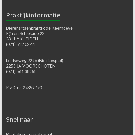
Praktijkinformatie
Dierenartsenpraktijk de Keerhoeve
Rijn en Schiekade 22
2311 AK LEIDEN
(071) 512 02 41
Leidseweg 229b (Nicolaespad)
2253 JA VOORSCHOTEN
(071) 561 38 36
K.v.K. nr. 27359770
Snel naar
Maak direct een afspraak