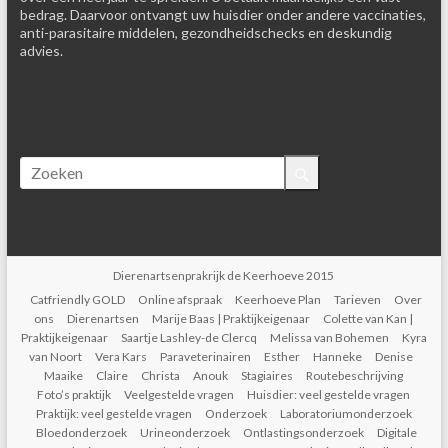
bedrag. Daarvoor ontvangt uw huisdier onder andere vaccinaties,
anti-parasitaire middelen, gezondheidschecks en deskundig
advies.
Dierenartsenprakrijk de Keerhoeve 2015
Catfriendly GOLD
Online afspraak
Keerhoeve Plan
Tarieven
Over
ons
Dierenartsen
Marije Baas | Praktijkeigenaar
Colette van Kan |
Praktijkeigenaar
Saartje Lashley-de Clercq
Melissa van Bohemen
Kyra
van Noort
Vera Kars
Paraveterinairen
Esther
Hanneke
Denise
Maaike
Claire
Christa
Anouk
Stagiaires
Routebeschrijving
Foto’s praktijk
Veelgestelde vragen
Huisdier: veel gestelde vragen
Praktijk: veel gestelde vragen
Onderzoek
Laboratoriumonderzoek
Bloedonderzoek
Urineonderzoek
Ontlastingsonderzoek
Digitale